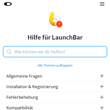
Little Snitch
Little Snitch Mini
Micro Snitch
Hilfe für LaunchBar
LaunchBar
Internet Access Policy Viewer
Mehr Produkte
Alle Themen aufklappen
Shop
Allgemeine Fragen
Support
Installation & Registrierung
Blog
Fehlerbehebung
Kompatibilität