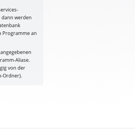
ervices-
), dann werden
Datenbank
rten Programme an
e angegebenen
gramm-Aliase.
gig von der
m-Ordner).