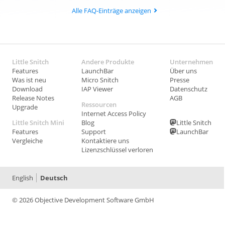
Alle FAQ-Einträge anzeigen
Little Snitch
Andere Produkte
Unternehmen
Features
LaunchBar
Über uns
Was ist neu
Micro Snitch
Presse
Download
IAP Viewer
Datenschutz
Release Notes
AGB
Ressourcen
Upgrade
Internet Access Policy
Little Snitch Mini
Blog
Little Snitch
Features
Support
LaunchBar
Vergleiche
Kontaktiere uns
Lizenzschlüssel verloren
English
Deutsch
© 2026 Objective Development Software GmbH