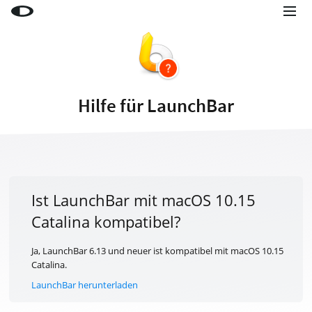
Little Snitch
Little Snitch Mini
Micro Snitch
Hilfe für LaunchBar
LaunchBar
Internet Access Policy Viewer
Mehr Produkte
Shop
Ist LaunchBar mit macOS 10.15
Catalina kompatibel?
Support
Blog
Ja, LaunchBar 6.13 und neuer ist kompatibel mit macOS 10.15
Catalina.
LaunchBar herunterladen