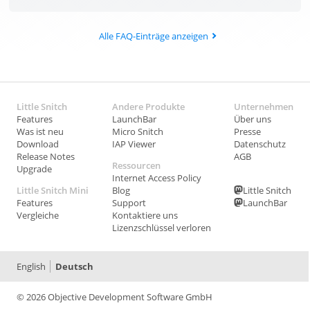
Alle FAQ-Einträge anzeigen
Little Snitch
Andere Produkte
Unternehmen
Features
LaunchBar
Über uns
Was ist neu
Micro Snitch
Presse
Download
IAP Viewer
Datenschutz
Release Notes
AGB
Ressourcen
Upgrade
Internet Access Policy
Little Snitch Mini
Blog
Little Snitch
Features
Support
LaunchBar
Vergleiche
Kontaktiere uns
Lizenzschlüssel verloren
English
Deutsch
© 2026 Objective Development Software GmbH