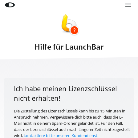
Little Snitch
Little Snitch Mini
Micro Snitch
Hilfe für LaunchBar
LaunchBar
Internet Access Policy Viewer
Mehr Produkte
Shop
Ich habe meinen Lizenzschlüssel
nicht erhalten!
Support
Blog
Die Zustellung des Lizenzschlüssels kann bis zu 15 Minuten in
Anspruch nehmen. Vergewissere dich bitte auch, dass die E-
Mail nicht in deinem Spam-Ordner gelandet ist. Für den Fall,
dass der Lizenzschlüssel auch nach längerer Zeit nicht zugestellt
wird,
kontaktiere bitte unseren Kundendienst
.