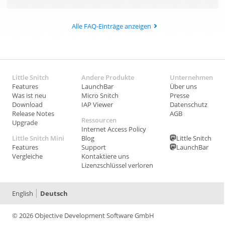
Alle FAQ-Einträge anzeigen
Little Snitch
Andere Produkte
Unternehmen
Features
LaunchBar
Über uns
Was ist neu
Micro Snitch
Presse
Download
IAP Viewer
Datenschutz
Release Notes
AGB
Ressourcen
Upgrade
Internet Access Policy
Little Snitch Mini
Blog
Little Snitch
Features
Support
LaunchBar
Vergleiche
Kontaktiere uns
Lizenzschlüssel verloren
English
Deutsch
© 2026 Objective Development Software GmbH