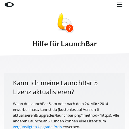
Little Snitch
Little Snitch Mini
Micro Snitch
Hilfe für LaunchBar
LaunchBar
Internet Access Policy Viewer
Mehr Produkte
Shop
Kann ich meine LaunchBar 5
Lizenz aktualisieren?
Support
Blog
Wenn du LaunchBar 5 am oder nach dem 24. März 2014
erworben hast, kannst du [kostenlos auf Version 6
aktualisieren](/upgrades/launchbar.php" method="https). Alle
anderen LaunchBar 5 Kunden können eine Lizenz zum
vergünstigten Upgrade-Preis
erwerben.