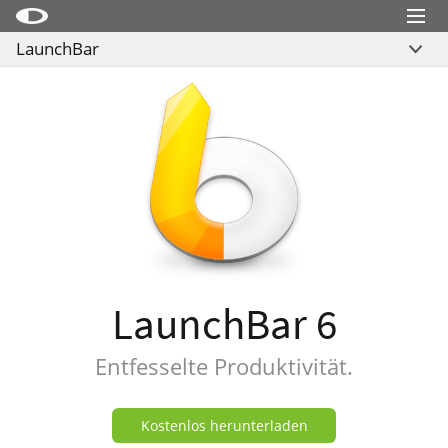
Menu
LaunchBar
Little Snitch
Übersicht
Little Snitch Mini
Features
Micro Snitch
Actions
LaunchBar
Videos
Internet Access Policy Viewer
Download
Kaufen
Mehr Produkte
Shop
LaunchBar 6
Support
Blog
Entfesselte Produktivität.
Kostenlos herunterladen