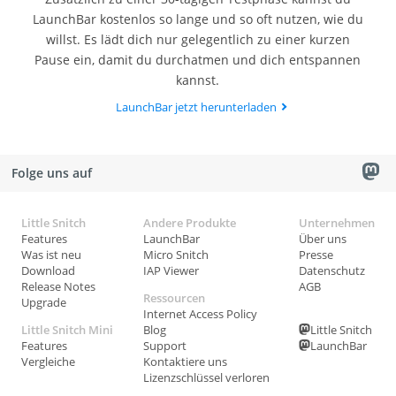
LaunchBar kostenlos so lange und so oft nutzen, wie du
willst. Es lädt dich nur gelegentlich zu einer kurzen
Pause ein, damit du durchatmen und dich entspannen
kannst.
LaunchBar jetzt herunterladen
Folge uns auf
Little Snitch
Andere Produkte
Unternehmen
Features
LaunchBar
Über uns
Was ist neu
Micro Snitch
Presse
Download
IAP Viewer
Datenschutz
Release Notes
AGB
Ressourcen
Upgrade
Internet Access Policy
Little Snitch Mini
Blog
Little Snitch
Features
Support
LaunchBar
Vergleiche
Kontaktiere uns
Lizenzschlüssel verloren