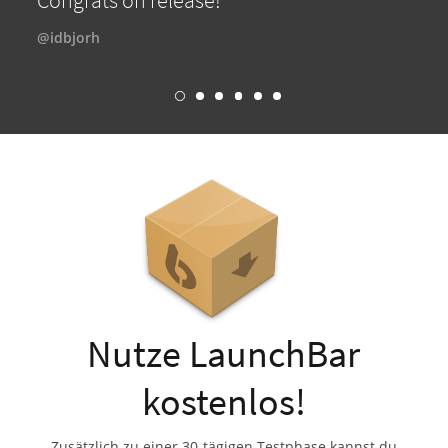
Congrats on release!
@idbjorh
Nutze LaunchBar
kostenlos!
Zusätzlich zu einer 30-tägigen Testphase kannst du