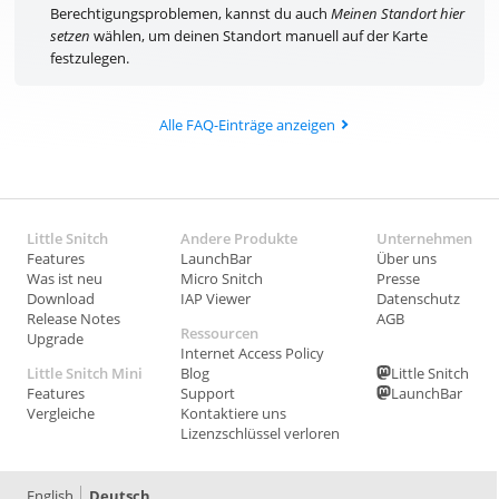
Berechtigungsproblemen, kannst du auch
Meinen Standort hier
setzen
wählen, um deinen Standort manuell auf der Karte
festzulegen.
Alle FAQ-Einträge anzeigen
Little Snitch
Andere Produkte
Unternehmen
Features
LaunchBar
Über uns
Was ist neu
Micro Snitch
Presse
Download
IAP Viewer
Datenschutz
Release Notes
AGB
Ressourcen
Upgrade
Internet Access Policy
Little Snitch Mini
Blog
Little Snitch
Features
Support
LaunchBar
Vergleiche
Kontaktiere uns
Lizenzschlüssel verloren
English
Deutsch