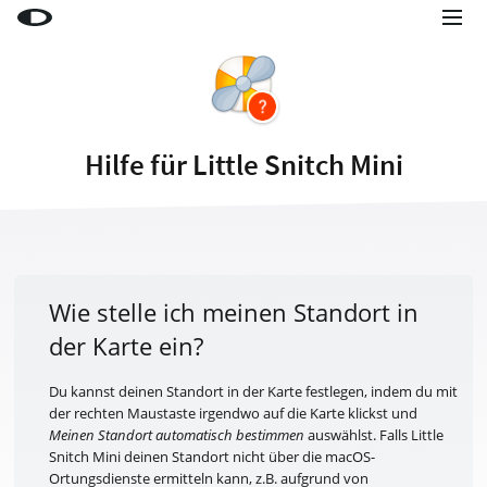
Little Snitch
Little Snitch Mini
Micro Snitch
Hilfe für Little Snitch Mini
LaunchBar
Internet Access Policy Viewer
Mehr Produkte
Shop
Wie stelle ich meinen Standort in
der Karte ein?
Support
Blog
Du kannst deinen Standort in der Karte festlegen, indem du mit
der rechten Maustaste irgendwo auf die Karte klickst und
Meinen Standort automatisch bestimmen
auswählst. Falls Little
Snitch Mini deinen Standort nicht über die macOS-
Ortungsdienste ermitteln kann, z.B. aufgrund von