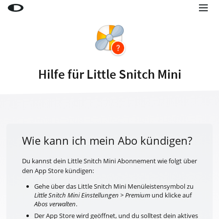
Little Snitch
Little Snitch Mini
Micro Snitch
Hilfe für Little Snitch Mini
LaunchBar
Internet Access Policy Viewer
Mehr Produkte
Shop
Wie kann ich mein Abo kündigen?
Support
Du kannst dein Little Snitch Mini Abonnement wie folgt über
den App Store kündigen:
Blog
Gehe über das Little Snitch Mini Menüleistensymbol zu
Little Snitch Mini Einstellungen > Premium
und klicke auf
Abos verwalten
.
Der App Store wird geöffnet, und du solltest dein aktives