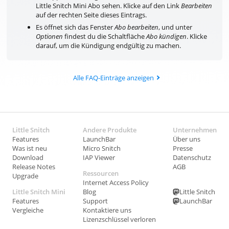
Little Snitch Mini Abo sehen. Klicke auf den Link
Bearbeiten
auf der rechten Seite dieses Eintrags.
Es öffnet sich das Fenster
Abo bearbeiten
, und unter
Optionen
findest du die Schaltfläche
Abo kündigen
. Klicke
darauf, um die Kündigung endgültig zu machen.
Alle FAQ-Einträge anzeigen
Little Snitch
Andere Produkte
Unternehmen
Features
LaunchBar
Über uns
Was ist neu
Micro Snitch
Presse
Download
IAP Viewer
Datenschutz
Release Notes
AGB
Ressourcen
Upgrade
Internet Access Policy
Little Snitch Mini
Blog
Little Snitch
Features
Support
LaunchBar
Vergleiche
Kontaktiere uns
Lizenzschlüssel verloren