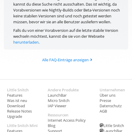
kannst du diese Suche nicht ausschalten. Das ist wichtig, da
Vorabversionen wie Nightly-Builds oder Beta-Versionen noch
keine stabilen Versionen sind und noch getestet werden
müssen, bevor wir sie an alle Benutzer ausliefern wollen.
Falls du von einer Vorabversion auf die letzte stabile Version
wechseln möchtest, kannst die sie von der Webseite
herunterladen
.
Alle FAQ-Einträge anzeigen
Little Snitch
Andere Produkte
Unternehmen
Features
LaunchBar
Über uns
Was ist neu
Micro Snitch
Presse
Download
IAP Viewer
Datenschutz
Release Notes
AGB
Ressourcen
Upgrade
Internet Access Policy
Little Snitch Mini
Blog
Little Snitch
Features
Support
LaunchBar