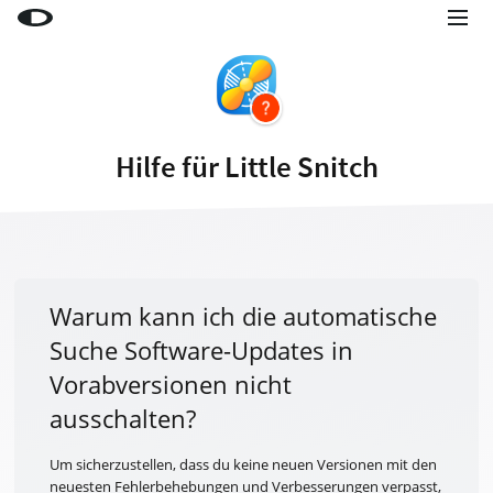
Little Snitch
Little Snitch Mini
Micro Snitch
Hilfe für Little Snitch
LaunchBar
Internet Access Policy Viewer
Mehr Produkte
Shop
Warum kann ich die automatische
Suche Software-Updates in
Support
Vorabversionen nicht
Blog
ausschalten?
Um sicherzustellen, dass du keine neuen Versionen mit den
neuesten Fehlerbehebungen und Verbesserungen verpasst,