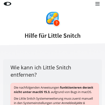
Little Snitch
Little Snitch Mini
Micro Snitch
Hilfe für Little Snitch
LaunchBar
Internet Access Policy Viewer
Mehr Produkte
Shop
Wie kann ich Little Snitch
entfernen?
Support
Blog
Die nachfolgenden Anweisungen
funktionieren derzeit
nicht unter macOS 15.3
, aufgrund von Bugs in macOS.
Die Little Snitch Systemerweiterung muss zuerst manuell
in den Systemeinstellungen unter
Anmeldeobjekte &