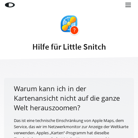
Little Snitch
Little Snitch Mini
Micro Snitch
Hilfe für Little Snitch
LaunchBar
Internet Access Policy Viewer
Mehr Produkte
Shop
Warum kann ich in der
Kartenansicht nicht auf die ganze
Support
Welt herauszoomen?
Blog
Das ist eine technische Einschränkung von Apple Maps, dem
Service, das wir im Netzwerkmonitor zur Anzeige der Weltkarte
verwenden. Apples „Karten“-Programm hat dieselbe