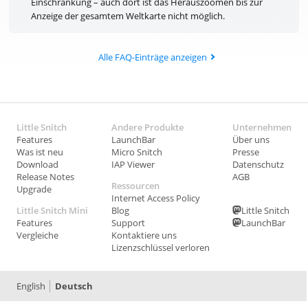
Einschränkung – auch dort ist das Herauszoomen bis zur
Anzeige der gesamtem Weltkarte nicht möglich.
Alle FAQ-Einträge anzeigen
Little Snitch
Andere Produkte
Unternehmen
Features
LaunchBar
Über uns
Was ist neu
Micro Snitch
Presse
Download
IAP Viewer
Datenschutz
Release Notes
AGB
Ressourcen
Upgrade
Internet Access Policy
Little Snitch Mini
Blog
Little Snitch
Features
Support
LaunchBar
Vergleiche
Kontaktiere uns
Lizenzschlüssel verloren
English
Deutsch