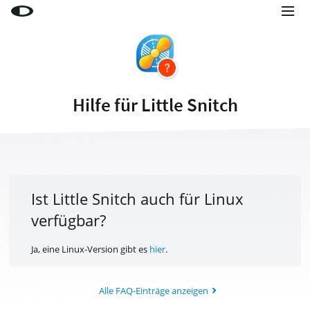
Little Snitch
Little Snitch Mini
Micro Snitch
Hilfe für Little Snitch
LaunchBar
Internet Access Policy Viewer
Mehr Produkte
Shop
Ist Little Snitch auch für Linux
verfügbar?
Support
Blog
Ja, eine Linux-Version gibt es
hier
.
Alle FAQ-Einträge anzeigen