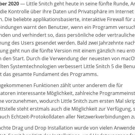
ber 2020
— Little Snitch geht heute in seine fünfte Runde,
 die Kontrolle über ihre Daten und Privatsphäre im Internet
. Die beliebte applikationsbasierte, interaktive Firewall fü
indungen warnt den Benutzer, wenn ein Programm versucht
inden und verhindert so, dass persönliche oder vertraulich
mung des Users gesendet werden. Bald zwei Jahrzehnte nach
hung geht nun die fünfte Version mit einem gänzlich neu ent
an den Start. Durch die Verwendung der neuesten von macOS
lten Systemtechnologien verbessert Little Snitch 5 die Ben
rt das gesamte Fundament des Programms.
ugekommenen Funktionen zählt unter anderem die für
atoren interessante Möglichkeit, zahlreiche Programmeins
 vorzunehmen, wodurch Little Snitch zum ersten Mal skrip
ttstelle steht erstmals auch die Möglichkeit zur Verfügung,
 auch Echtzeit-Protokolldaten aller Netzwerkverbindungen zu
achte Drag und Drop Installation wurde von vielen Anwend