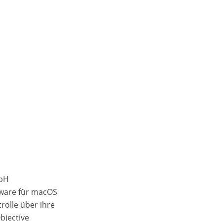
mbH
tware für macOS
rolle über ihre
bjective