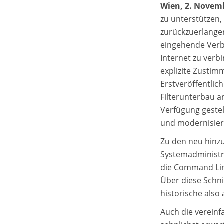
Wien, 2. Novem
zu unterstützen,
zurückzuerlangen
eingehende Verb
Internet zu verb
explizite Zustim
Erstveröffentlic
Filterunterbau 
Verfügung gestel
und modernisie
Zu den neu hinz
Systemadministr
die Command Line
Über diese Schni
historische also
Auch die vereinf