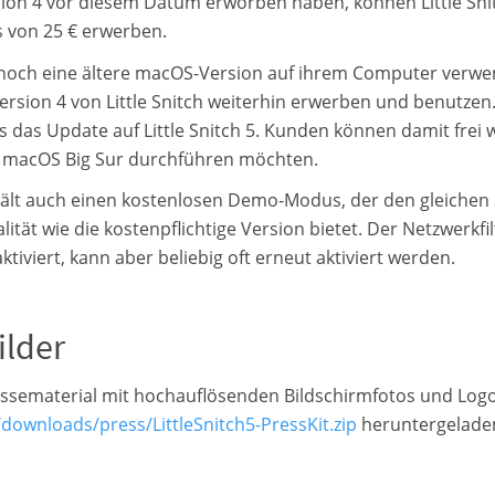
ion 4 vor diesem Datum erworben haben, können Little Sni
s von 25 € erwerben.
noch eine ältere macOS-Version auf ihrem Computer verw
ersion 4 von Little Snitch weiterhin erwerben und benutzen.
ts das Update auf Little Snitch 5. Kunden können damit frei 
 macOS Big Sur durchführen möchten.
thält auch einen kostenlosen Demo-Modus, der den gleichen
lität wie die kostenpflichtige Version bietet. Der Netzwerkfi
tiviert, kann aber beliebig oft erneut aktiviert werden.
ilder
ssematerial mit hochauflösenden Bildschirmfotos und Log
/downloads/press/LittleSnitch5-PressKit.zip
heruntergelade