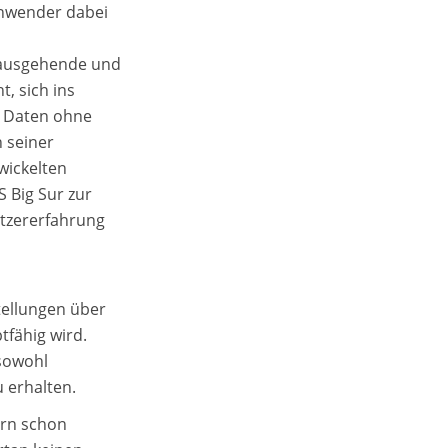
 Anwender dabei
r ausgehende und
, sich ins
e Daten ohne
 seiner
wickelten
 Big Sur zur
utzererfahrung
tellungen über
tfähig wird.
 sowohl
 erhalten.
ern schon