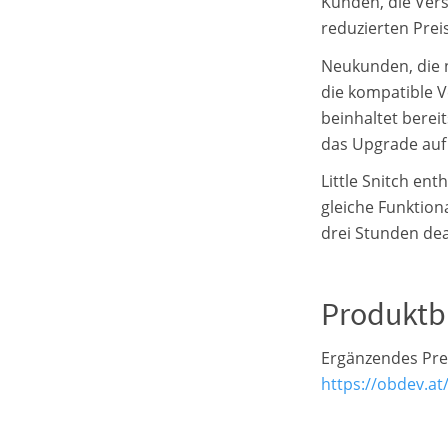
Kunden, die Vers
reduzierten Prei
Neukunden, die 
die kompatible V
beinhaltet berei
das Upgrade auf
Little Snitch en
gleiche Funktiona
drei Stunden deak
Produktb
Ergänzendes Pre
https://obdev.at