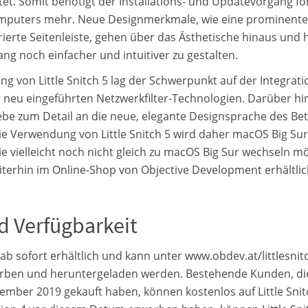
tet. Somit benötigt der Installations- und Updatevorgang fo
mputers mehr. Neue Designmerkmale, wie eine prominente 
rierte Seitenleiste, gehen über das Ästhetische hinaus und 
g noch einfacher und intuitiver zu gestalten.
ung von Little Snitch 5 lag der Schwerpunkt auf der Integrat
 neu eingeführten Netzwerkfilter-Technologien. Darüber hin
Liebe zum Detail an die neue, elegante Designsprache des B
ie Verwendung von Little Snitch 5 wird daher macOS Big Sur
die vielleicht noch nicht gleich zu macOS Big Sur wechseln m
weiterhin im Online-Shop von Objective Development erhältlic
d Verfügbarkeit
st ab sofort erhältlich und kann unter www.obdev.at/littlesnit
orben und heruntergeladen werden. Bestehende Kunden, die 
mber 2019 gekauft haben, können kostenlos auf Little Snit